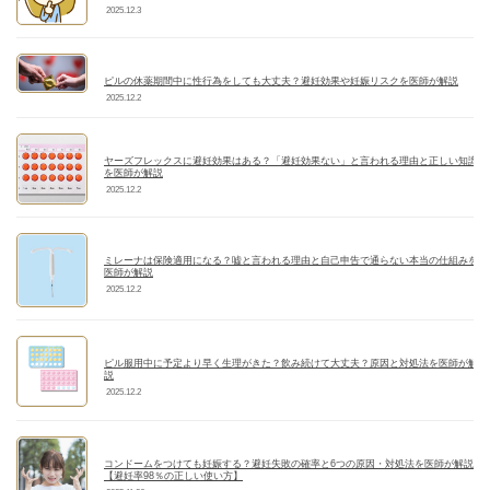
2025.12.3
ピルの休薬期間中に性行為をしても大丈夫？避妊効果や妊娠リスクを医師が解説
2025.12.2
ヤーズフレックスに避妊効果はある？「避妊効果ない」と言われる理由と正しい知識
を医師が解説
2025.12.2
ミレーナは保険適用になる？嘘と言われる理由と自己申告で通らない本当の仕組みを
医師が解説
2025.12.2
ピル服用中に予定より早く生理がきた？飲み続けて大丈夫？原因と対処法を医師が解
説
2025.12.2
コンドームをつけても妊娠する？避妊失敗の確率と6つの原因・対処法を医師が解説
【避妊率98％の正しい使い方】