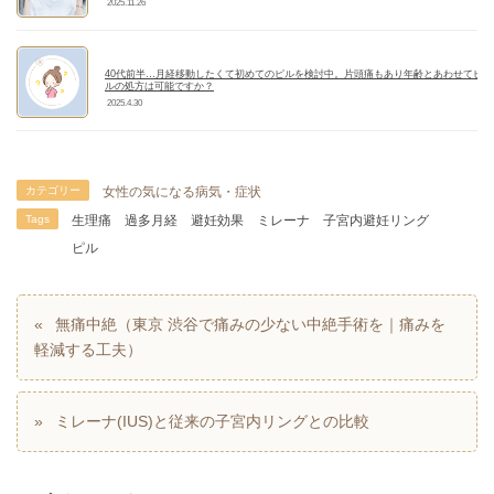
2025.11.26
40代前半…月経移動したくて初めてのピルを検討中。片頭痛もあり年齢とあわせてピ
ルの処方は可能ですか？
2025.4.30
カテゴリー
女性の気になる病気・症状
Tags
生理痛
過多月経
避妊効果
ミレーナ
子宮内避妊リング
ピル
無痛中絶（東京 渋谷で痛みの少ない中絶手術を｜痛みを
軽減する工夫）
ミレーナ(IUS)と従来の子宮内リングとの比較