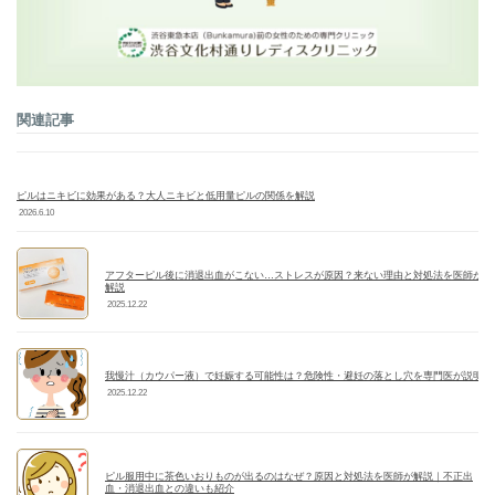
関連記事
ピルはニキビに効果がある？大人ニキビと低用量ピルの関係を解説
2026.6.10
アフターピル後に消退出血がこない…ストレスが原因？来ない理由と対処法を医師が
解説
2025.12.22
我慢汁（カウパー液）で妊娠する可能性は？危険性・避妊の落とし穴を専門医が説明
2025.12.22
ピル服用中に茶色いおりものが出るのはなぜ？原因と対処法を医師が解説｜不正出
血・消退出血との違いも紹介