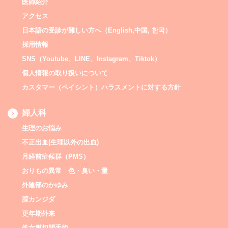
医師紹介
アクセス
日本語の受診が難しい方へ（English,中国, 한국）
採用情報
SNS（Youtube、LINE、Instagram、Tiktok）
個人情報の取り扱いについて
カスタマー（ペイシント）ハラスメントに対する方針
婦人科
生理のお悩み
不正出血(生理以外の出血)
月経前症候群（PMS）
おりもの異常 色・臭い・量
外陰部のかゆみ
腟カンジダ
更年期外来
処女膜切開手術