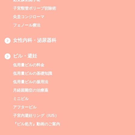
子宮頸管ポリープ切除術
尖圭コンジローマ
フェノール療法
女性内科・泌尿器科
ピル・避妊
低用量ピルの料金
低用量ピルの基礎知識
低用量ピルの服用法
月経困難症の治療薬
ミニビル
アフターピル
子宮内避妊リング（IUS）
『ピル処方』動画のご案内