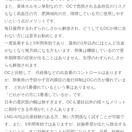
また、黄体ホルモン単剤なので、OCで危惧される血栓症のリスク
もなく高血圧の方、肥満傾向の方、喫煙している方に使用しやす
いという点がメリットです。
毎日服用するわずらわしさから解放され、どうしてもOCが体に合
わない方には是非お勧めします。
一度装着すると5年間有効であり、最初の1年以内にほとんど出血
がなくなり無月経になる方もいます。卵巣は機能しているので更
年期障害の症状が出ることはありません。生理のわずらわしさか
らも解放されます。
OCと比較して、月経痛などの出血量のコントロールはあります
が、卵巣癌の予防や子宮内膜症の進行抑制はOCの方が優れていま
す。 どれが1番優れているという事はありません。
『どれがその方に1番適しているか』です。
日本の選択肢の幅は狭すぎます。OCも避妊以外の様々なメリット
に期待できる作用がたくさんあります。
LNG-IUSは出産経験のある方、無い方関係なく試すことが可能で
す。また、5年間有効ではありますが、妊娠希望が出たら除去する
ことにより、すぐ妊娠することが可能になります。当然、妊娠や