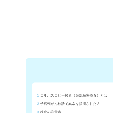
1
コルポスコピー検査（頚部精密検査）とは
2
子宮頸がん検診で異常を指摘された方
3
検査の注意点