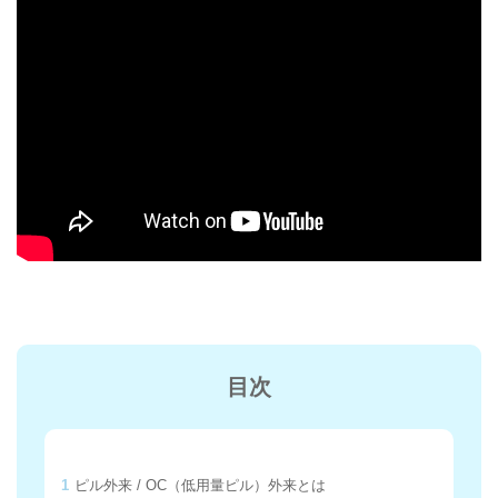
目次
1
ピル外来 / OC（低用量ピル）外来とは