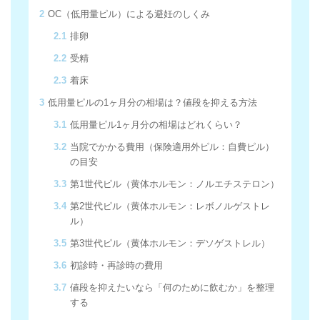
2
OC（低用量ピル）による避妊のしくみ
2.1
排卵
2.2
受精
2.3
着床
3
低用量ピルの1ヶ月分の相場は？値段を抑える方法
3.1
低用量ピル1ヶ月分の相場はどれくらい？
3.2
当院でかかる費用（保険適用外ピル：自費ピル）
の目安
3.3
第1世代ピル（黄体ホルモン：ノルエチステロン）
3.4
第2世代ピル（黄体ホルモン：レボノルゲストレ
ル）
3.5
第3世代ピル（黄体ホルモン：デソゲストレル）
3.6
初診時・再診時の費用
3.7
値段を抑えたいなら「何のために飲むか」を整理
する