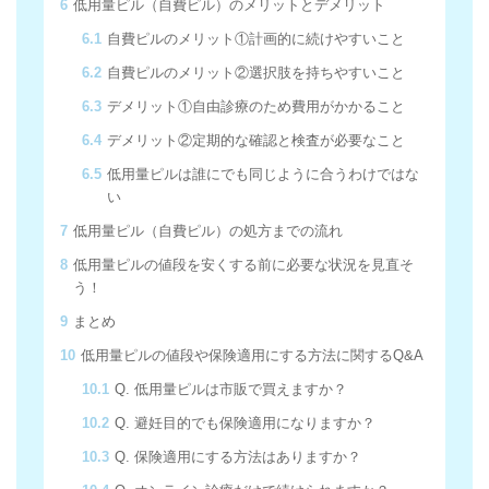
6
低用量ピル（自費ピル）のメリットとデメリット
6.1
自費ピルのメリット①計画的に続けやすいこと
6.2
自費ピルのメリット②選択肢を持ちやすいこと
6.3
デメリット①自由診療のため費用がかかること
6.4
デメリット②定期的な確認と検査が必要なこと
6.5
低用量ピルは誰にでも同じように合うわけではな
い
7
低用量ピル（自費ピル）の処方までの流れ
8
低用量ピルの値段を安くする前に必要な状況を見直そ
う！
9
まとめ
10
低用量ピルの値段や保険適用にする方法に関するQ&A
10.1
Q. 低用量ピルは市販で買えますか？
10.2
Q. 避妊目的でも保険適用になりますか？
10.3
Q. 保険適用にする方法はありますか？