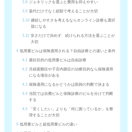
3.8
ジェネリックを選ぶと費用を抑えやすい
3.9
薬代だけでなく総額で考えることが大切
3.10
継続しやすさを考えるならオンライン診療も選択
肢になる
3.11
安さだけで決めず、続けられる方法を選ぶことが
大切
4
低用量ピルは保険適用される？自由診療との違いと条件
4.1
避妊目的の低用量ピルは自由診療
4.2
月経困難症や子宮内膜症の治療目的なら保険適用
になる場合がある
4.3
保険適用になるかどうかは医師の判断で決まる
4.4
当院では自費ピルと保険診療のピルを分けて判断
する
4.5
「安くしたい」よりも「何に困っているか」を整
理することが大切
5
低用量ピルと超低用量ピルの違い