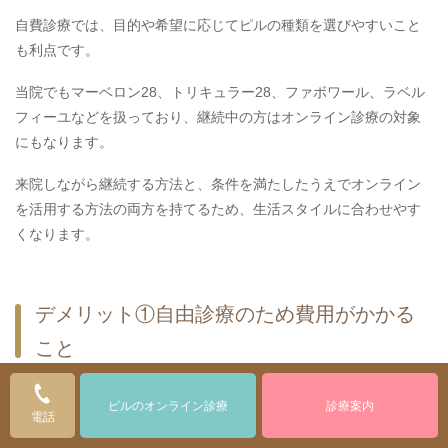
自費診療では、目的や希望に応じてピルの種類を選びやすいこと
も利点です。
当院でもマーベロン28、トリキュラー28、ファボワール、ラベル
フィーユなどを扱っており、継続中の方はオンライン診療の対象
にもなります。
来院しながら継続する方法と、条件を満たしたうえでオンライン
を活用する方法の両方を持てるため、生活スタイルに合わせやす
くなります。
デメリット①自由診療のため費用がかかる
こと
ピルのオンライン診療
診療案内
電話
自費ピルのデメリットとしてまず挙げられるのは、毎月の費用が
自己負担になることです。