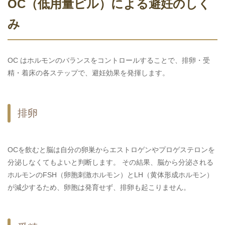
OC（低用量ピル）による避妊のしく
み
OC はホルモンのバランスをコントロールすることで、排卵・受
精・着床の各ステップで、避妊効果を発揮します。
排卵
OCを飲むと脳は自分の卵巣からエストロゲンやプロゲステロンを
分泌しなくてもよいと判断します。 その結果、脳から分泌される
ホルモンのFSH（卵胞刺激ホルモン）とLH（黄体形成ホルモン）
が減少するため、卵胞は発育せず、排卵も起こりません。