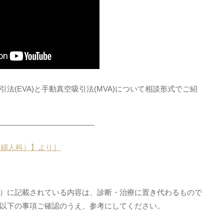
(EVA)と手動真空吸引法(MVA)について相談形式でご紹
————————————-
（婦人科）】より］
）に記載されている内容は、診断・治療に置き代わるもので
以下の事項ご確認のうえ、参考にしてください。