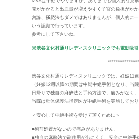
MVAは手動でやりますが、あくまでも個人的な見
間がかかると出血量が増えやすく子宮の負担がかか
勿論、掻爬法もダメではありませんが、個人的に一
いう認識で行っています。
参考にして下さいね。
※渋谷文化村通りレディスクリニックでも電動吸引
****************
渋谷文化村通りレディスクリニックでは、妊娠11
（妊娠12週以降の期間は中期中絶手術となり、当
日帰りで独自の麻酔法と手術方法で、痛みがなく、
当院は母体保護法指定医が中絶手術を実施しており
＜安心して中絶手術を受けて頂くために＞
■術前処置がないので痛みがありません。
■独自の麻酔法で副作用が出にくく、安全に中絶手