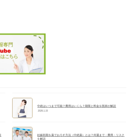
中絶はいつまで可能？費用はいくら？期限と料金を医師が解説
2026.1.15
説
妊娠初期を薬でおろす方法（中絶薬）とは？何週まで・費用・リスク
を解説