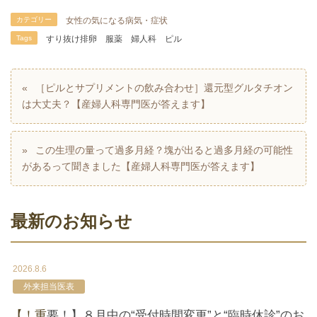
カテゴリー
女性の気になる病気・症状
Tags
すり抜け排卵
服薬
婦人科
ピル
［ピルとサプリメントの飲み合わせ］還元型グルタチオン
は大丈夫？【産婦人科専門医が答えます】
この生理の量って過多月経？塊が出ると過多月経の可能性
があるって聞きました【産婦人科専門医が答えます】
最新のお知らせ
2026.8.6
外来担当医表
【！重要！】８月中の“受付時間変更”と“臨時休診”のお