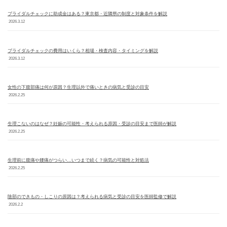
ブライダルチェックに助成金はある？東京都・近隣県の制度と対象条件を解説
2026.3.12
ブライダルチェックの費用はいくら？相場・検査内容・タイミングを解説
2026.3.12
女性の下腹部痛は何が原因？生理以外で痛いときの病気と受診の目安
2026.2.25
生理こないのはなぜ？妊娠の可能性・考えられる原因・受診の目安まで医師が解説
2026.2.25
生理前に腹痛や腰痛がつらい…いつまで続く？病気の可能性と対処法
2026.2.25
陰部のできもの・しこりの原因は？考えられる病気と受診の目安を医師監修で解説
2026.2.2