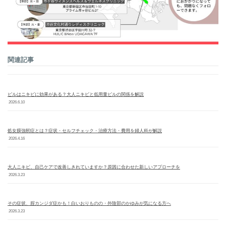
関連記事
ピルはニキビに効果がある？大人ニキビと低用量ピルの関係を解説
2026.6.10
処女膜強靭症とは？症状・セルフチェック・治療方法・費用を婦人科が解説
2026.4.16
大人ニキビ、自己ケアで改善しきれていますか？原因に合わせた新しいアプローチを
2026.3.23
その症状、腟カンジダ症かも！白いおりものの・外陰部のかゆみが気になる方へ
2026.3.23