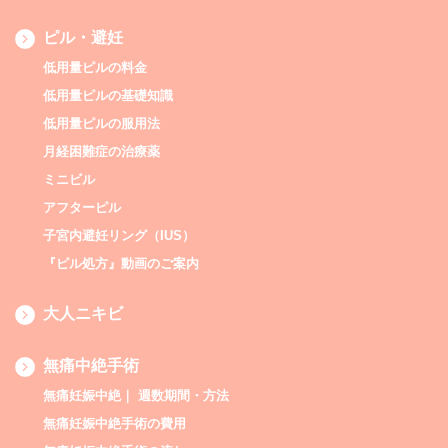
ピル・避妊
低用量ピルの料金
低用量ピルの基礎知識
低用量ピルの服用法
月経困難症の治療薬
ミニビル
アフターピル
子宮内避妊リング（IUS）
『ピル処方』動画のご案内
大人ニキビ
無痛中絶手術
無痛妊娠中絶｜ 週数期間・方法
無痛妊娠中絶手術の費用