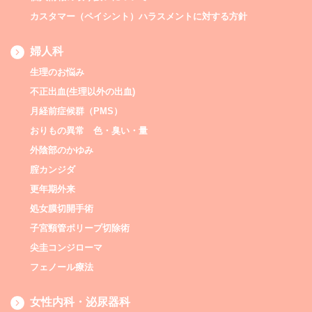
カスタマー（ペイシント）ハラスメントに対する方針
婦人科
生理のお悩み
不正出血(生理以外の出血)
月経前症候群（PMS）
おりもの異常 色・臭い・量
外陰部のかゆみ
腟カンジダ
更年期外来
処女膜切開手術
子宮頸管ポリープ切除術
尖圭コンジローマ
フェノール療法
女性内科・泌尿器科