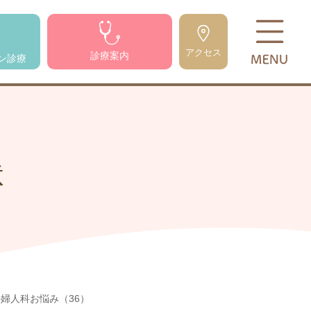
アクセス
診療案内
ン診療
状
婦人科お悩み（36）