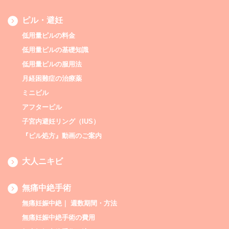
ピル・避妊
低用量ピルの料金
低用量ピルの基礎知識
低用量ピルの服用法
月経困難症の治療薬
ミニビル
アフターピル
子宮内避妊リング（IUS）
『ピル処方』動画のご案内
大人ニキビ
無痛中絶手術
無痛妊娠中絶｜ 週数期間・方法
無痛妊娠中絶手術の費用