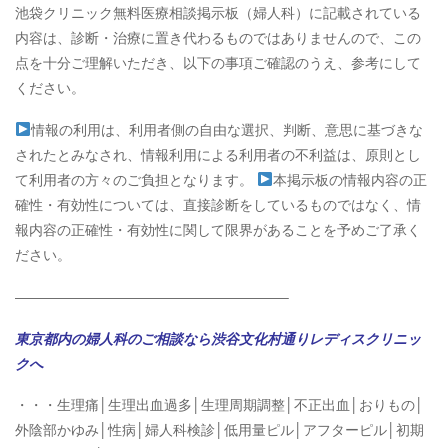
池袋クリニック無料医療相談掲示板（婦人科）に記載されている
内容は、診断・治療に置き代わるものではありませんので、この
点を十分ご理解いただき、以下の事項ご確認のうえ、参考にして
ください。
情報の利用は、利用者側の自由な選択、判断、意思に基づきな
されたとみなされ、情報利用による利用者の不利益は、原則とし
て利用者の方々のご負担となります。
本掲示板の情報内容の正
確性・有効性については、直接診断をしているものではなく、情
報内容の正確性・有効性に関して限界があることを予めご了承く
ださい。
———————————————————–
東京都内の婦人科のご相談なら渋谷文化村通りレディスクリニッ
クへ
・・・生理痛│生理出血過多│生理周期調整│不正出血│おりもの│
外陰部かゆみ│性病│婦人科検診│低用量ピル│アフターピル│初期