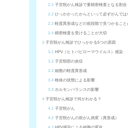
2.1
子宮頸がん検診で要精密検査となる割合
2.2
ひっかかったからといって必ずがんでは
2.3
軽度異形成などの前段階で見つかること
2.4
精密検査を受けることが大切
3
子宮頸がん検診でひっかかる5つの原因
3.1
HPV（ヒトパピローマウイルス）感染
3.2
子宮頸部の炎症
3.3
細胞の軽度異形成
3.4
検体の状態による影響
3.5
ホルモンバランスの影響
4
子宮頸がん検診で何がわかる？
4.1
子宮頸がん
4.2
子宮頸がんの前がん病変（異形成）
4.3
HPV感染による細胞の変化