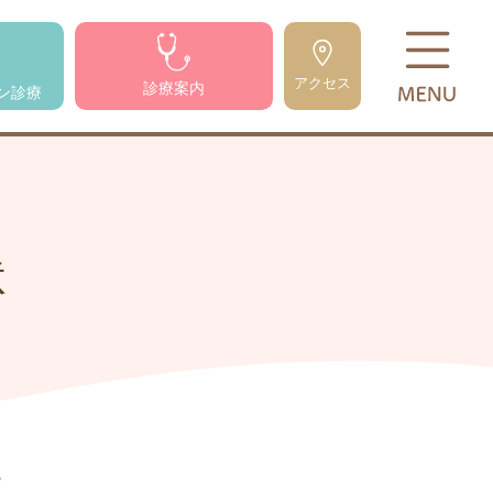
アクセス
診療案内
ン診療
状
説