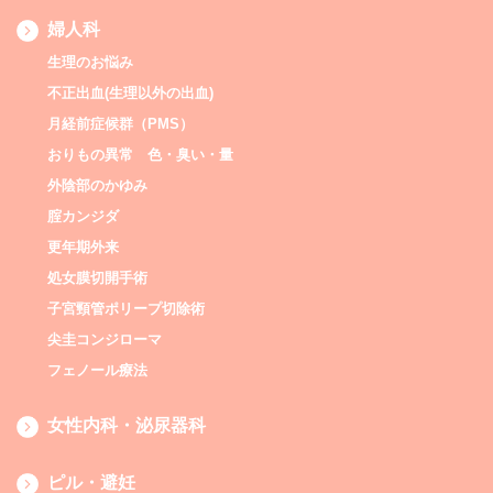
婦人科
生理のお悩み
不正出血(生理以外の出血)
月経前症候群（PMS）
おりもの異常 色・臭い・量
外陰部のかゆみ
腟カンジダ
更年期外来
処女膜切開手術
子宮頸管ポリープ切除術
尖圭コンジローマ
フェノール療法
女性内科・泌尿器科
ピル・避妊